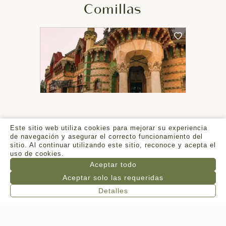
Comillas
Este sitio web utiliza cookies para mejorar su experiencia
de navegación y asegurar el correcto funcionamiento del
R E G A L A R
sitio. Al continuar utilizando este sitio, reconoce y acepta el
uso de cookies.
Aceptar todo
R E S E R V A R
Aceptar solo las requeridas
Detalles
Suances