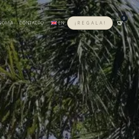
0
NOMÍA
CONTACTO
EN
¡ R E G A L A !